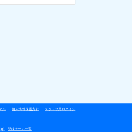
アル
個人情報保護方針
スタッフ用ログイン
jp)
-
登録チーム一覧