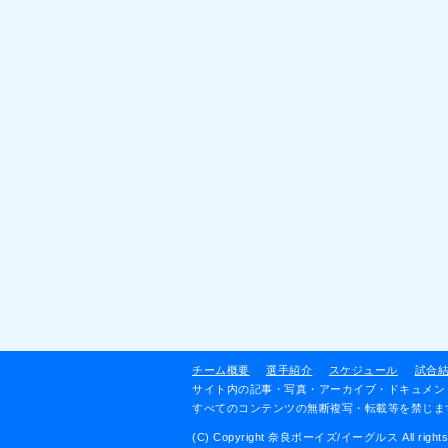
チーム概要
選手紹介
スケジュール
試合
サイト内の記事・写真・アーカイブ・ドキュメン
すべてのコンテンツの無断複写・転載等を禁じま
(C) Copyright 奈良ボーイズ/イーグルス All rights rese