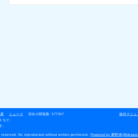
結果
ニュース
現在の閲覧数: 577347
操作マニュ
トなど、
す。
rved. No reproduction without written permission.
Powered by 夢野球(89dream.