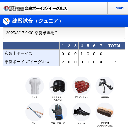
Menu
練習試合（ジュニア）
2025/8/17 9:00 奈良ボ専用G
1
2
3
4
5
6
7
TOTAL
和歌山ボーイズ
0
0
0
1
0
0
0
1
奈良ボーイズ/イーグルス
2
0
0
0
0
0
✕
2