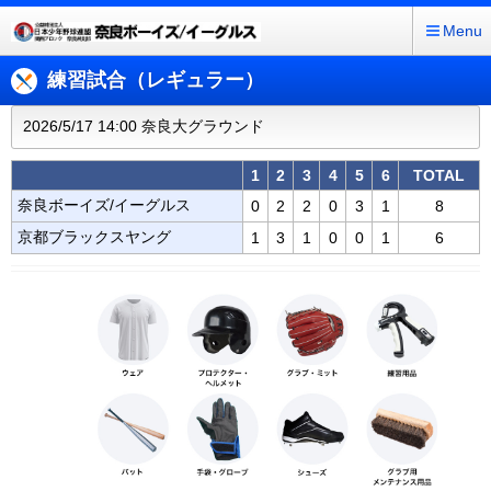
Menu
練習試合（レギュラー）
2026/5/17 14:00 奈良大グラウンド
1
2
3
4
5
6
TOTAL
奈良ボーイズ/イーグルス
0
2
2
0
3
1
8
京都ブラックスヤング
1
3
1
0
0
1
6